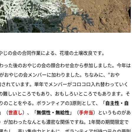
おやじの会の合同作業による、花壇の土壌改良です。
わった後のおやじの会の顔合わせ会から参加しました。今年は
数がおやじの会メンバーに加わりました。ちなみに、”おや
加されています。単年でメンバーがコロコロ入れ替わっていく
みの難しいところでもあり、おもしろいところでもあります。そ
りのことをやる。ボランティアの3原則として、「
自主性・自
」（
世直し
）、「
無償性・無給性
」（
手弁当
）というものがあ
）が加わったなんとも濃密な関係ですね。1年間の期間限定で
を果たし、高い集中力とともに、ボランティアが持つ元々の原則