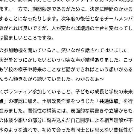
ます。一方で、期間限定であるがために、決定に時間のかかる
することになったりします。次年度の後任となるチームメンバ
継がれれば良いですが、人が変われば議論の土台も変わってし
は悩ましいところですね。
の参加動機を聞いていると、笑いながら話されてはいました
状況をどうにかしたいという切実な声が結構ありました。こう
も学校の様子や将来のことなど話ができればという想いがある
んうん頷きながら聴いていました。わかるなぁ〜
てボランティア参加していること、子どもの成長と学校の未来
点
」の確認に加え、土壌改良作業をつうじた「
共通体験
」を行
進みました。関係性の構築には、表面的な肩書きや立場からも
の体験や想いの部分に踏み込んだ自己開示による相互理解が不
本のような流れで、初めて会った者同士とは思えない関係性が