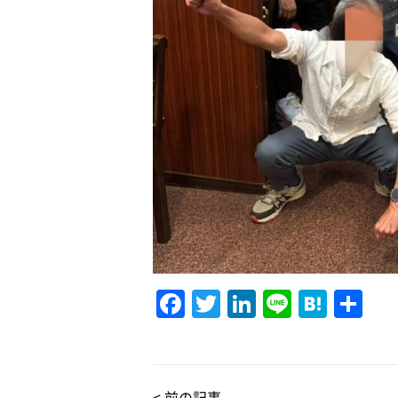
F
T
Li
Li
H
共
a
w
n
n
at
有
c
it
k
e
e
e
te
e
n
< 前の記事