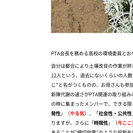
PTA会長を務める高校の環境委員と
自分は都合により土壌改良の作業が終
12人という、過去にないくらいの人
じ”と名がつくものの、お母さんも参
新陳代謝の速さがPTA関連の取り組
の時に集まったメンバーで、できる限
発性
」（
やる気
）、「
社会性・公共性
りますが、さらに「
時限性
」（
今ここ
あることが”締切効果”のような役割