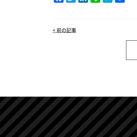
a
w
n
n
at
有
c
it
k
e
e
e
te
e
n
< 前の記事
b
r
dI
a
o
n
o
k