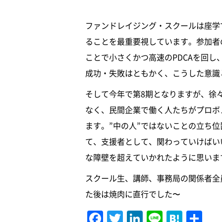
ファンドレイジング・スクールは座学
ることを最重要視しています。参加者
ことで小さくかつ高速のPDCAを回
成功・失敗はともかく、こうした意識
そして今年で第8期となりますが、徐
なく、民間企業で働く人たちがプロボ
ます。”中の人”ではないことの立ち
て、支援者として、関わっていけばい
な障壁を超えていかれたように思いま
スクール生、講師、事務局の関係者全
た後は焼肉に直行でした〜
F
T
Li
Li
H
共