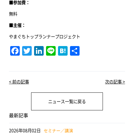
■参加費：
無料
■主催：
やまぐちトップランナープロジェクト
F
T
Li
Li
H
共
a
w
n
n
at
有
c
it
k
e
e
e
te
e
n
< 前の記事
次の記事 >
b
r
dI
a
o
n
ニュース一覧に戻る
o
k
最新記事
2026年08月02日
セミナー／講演