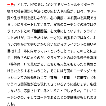
ーチ
』として、NPOをはじめとするソーシャルセクターで
様々な社会課題の解決に取り組む人や組織が、日々、やり甲
斐や生き甲斐を感じながら、心の奥底にある願いを実現でき
るようにサポートしています。実際のコーチングの場ではク
ライアントとの「
協働関係
」を大事にしています。クライア
ントだけが、コーチだけが、一方的に頑張るのではなく、お
互い力をかけて寄りかかり合いながらクライアントの願いや
目指すゴールに向かっていくということです。このことに加
え、最近さらに思うのが、クライアントの頑張る様子を真横
（特等席！）で見ながら、こちらも元気をもらったり勇気づ
けられたりするということ。そこには毎回のコーチング・セ
ッションでの協働を超えて「
共鳴
」「
共創
」「
共依存
」とも
いうべき関係性が立ち現れてきているように感じます。応援
しながら、応援されているということでしょうか。これがコ
ーチングの、そしてコーチであることの醍醐味かもしれませ
んね。