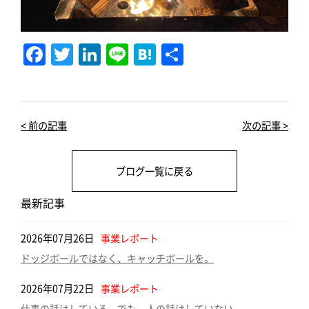
F
T
Li
Li
H
共
a
w
n
n
at
有
c
it
k
e
e
e
te
e
n
< 前の記事
次の記事 >
b
r
dI
a
o
n
ブログ一覧に戻る
o
k
最新記事
2026年07月26日
事業レポート
ドッジボールではなく、キャッチボールを。
2026年07月22日
事業レポート
仕事の話はしている。でも、人の話はしていない。