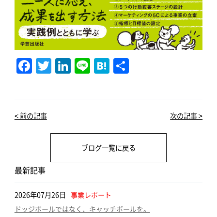
F
T
Li
Li
H
共
a
w
n
n
at
有
c
it
k
e
e
e
te
e
n
< 前の記事
次の記事 >
b
r
dI
a
o
n
ブログ一覧に戻る
o
k
最新記事
2026年07月26日
事業レポート
ドッジボールではなく、キャッチボールを。