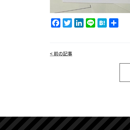
F
T
Li
Li
H
共
a
w
n
n
at
有
c
it
k
e
e
e
te
e
n
< 前の記事
b
r
dI
a
o
n
o
k