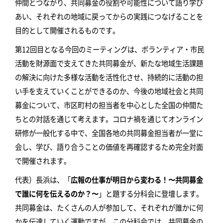
仲間とつながり、共同募金の役割や可能性について語り学び
あい、それぞれの地域に戻ってからの実践につなげることを
目的として開催されるものです。
第12回目となる今回のミーティングは、ボランティア・市民
活動を財源面で支えてきた共同募金が、新たな地域生活課題
の解決に向けた多様な活動を活性化させ、持続的に活動の担
い手を支えていくことができるのか、今後の地域社会と共同
募金について、市区町村の担当者を中心とした全国の仲間た
ちとの対話を通じて考えます。コロナ禍を通じてオンライン
研修が一般化する中で、全国各地の共同募金担当者が一堂に
会し、学び、語り合うことの価値を再確認するため完全対面
で開催されます。
代表）長浜は、「
広報の仕事が明日から変わる！〜共同募金
で誰に何を伝えるのか？〜
」と題する分科会に登壇します。
共同募金は、たくさんの人が参加して、それぞれが誰かに何
かを伝達していく運動ですが、この分科会では、共同募金の