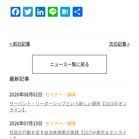
F
T
Li
Li
H
共
a
w
n
n
at
有
c
it
k
e
e
e
te
e
n
< 前の記事
次の記事 >
b
r
dI
a
o
n
ニュース一覧に戻る
o
k
最新記事
2026年08月02日
セミナー／講演
サーバント・リーダーシップという新しい選択【10/3＠オン
ライン】
2026年07月13日
セミナー／講演
住民の行動を促す自治体施策の実践【10/7@東京＆オンライ
ン】