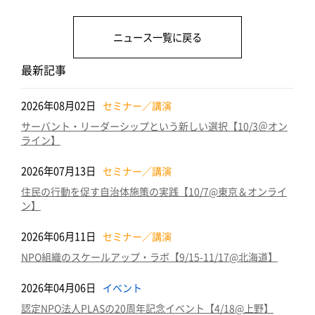
b
r
dI
a
o
n
ニュース一覧に戻る
o
k
最新記事
2026年08月02日
セミナー／講演
サーバント・リーダーシップという新しい選択【10/3＠オン
ライン】
2026年07月13日
セミナー／講演
住民の行動を促す自治体施策の実践【10/7@東京＆オンライ
ン】
2026年06月11日
セミナー／講演
NPO組織のスケールアップ・ラボ【9/15-11/17@北海道】
2026年04月06日
イベント
認定NPO法人PLASの20周年記念イベント【4/18@上野】