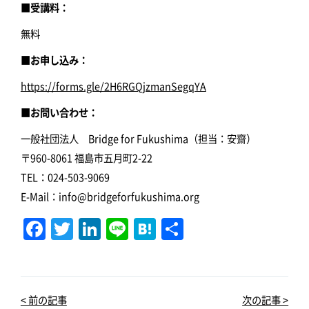
■受講料：
無料
■お申し込み：
https://forms.gle/2H6RGQjzmanSegqYA
■お問い合わせ：
一般社団法人 Bridge for Fukushima（担当：安齋）
〒960-8061 福島市五月町2-22
TEL：024-503-9069
E-Mail：info@bridgeforfukushima.org
F
T
Li
Li
H
共
a
w
n
n
at
有
c
it
k
e
e
e
te
e
n
< 前の記事
次の記事 >