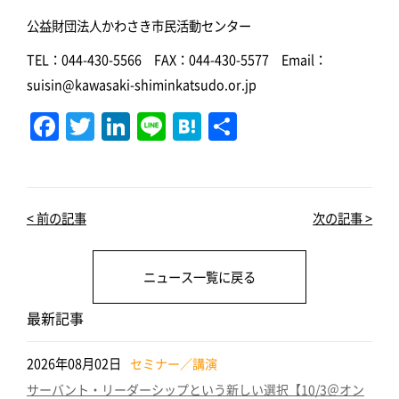
公益財団法人かわさき市民活動センター
TEL：044-430-5566 FAX：044-430-5577 Email：
suisin@kawasaki-shiminkatsudo.or.jp
F
T
Li
Li
H
共
a
w
n
n
at
有
c
it
k
e
e
e
te
e
n
< 前の記事
次の記事 >
b
r
dI
a
o
n
ニュース一覧に戻る
o
k
最新記事
2026年08月02日
セミナー／講演
サーバント・リーダーシップという新しい選択【10/3＠オン