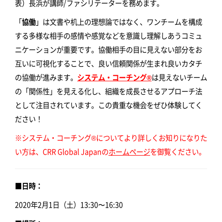
表）長浜が講師/ファシリテーターを務めます。
「
協働
」は文書や机上の理想論ではなく、ワンチームを構成
する多様な相手の感情や感覚などを意識し理解しあうコミュ
ニケーションが重要です。協働相手の目に見えない部分をお
互いに可視化することで、良い信頼関係が生まれ良いカタチ
の協働が進みます。
システム・コーチング®
は見えないチーム
の「関係性」を見える化し、組織を成長させるアプローチ法
として注目されています。この貴重な機会をぜひ体験してく
ださい！
※システム・コーチング®についてより詳しくお知りになりた
い方は、CRR Global Japanの
ホームページ
を御覧ください。
■日時：
2020年2月1日（土）13:30〜16:30