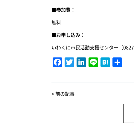
■参加費：
無料
■お申し込み：
いわくに市民活動支援センター（0827-4
F
T
Li
Li
H
共
a
w
n
n
at
有
c
it
k
e
e
e
te
e
n
< 前の記事
b
r
dI
a
o
n
o
k