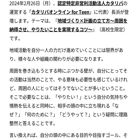
2024年2月26日（月）、
認定特定非営利活動法人カタリバ
の
運営する「
カタリバオンライン for Teen
」に代表）長浜が登
壇します。テーマは、『
地域づくり×計画の立て方～周囲を
納得させ、やりたいことを実現するコツ～
』（高校生限定）
です。
地域活動を自分一人の力だけ進めていくことには限界があ
り、様々な人や組織の関わりが必要になります。
周囲を巻き込もうとする時にぶつかる壁が、自分にとってそ
の活動は当然のことで、やる意味も必要性も感じているけれ
ど、周囲の人にとってはそうでないことが多いということ。
そこで必要なことは、「やりたい！」という自分の気持ちや
情熱を伝えると同時に、相手の頭の中に立ち現れる「な
ぜ？」「何のために？」「どうやって？」という疑問に理路
整然と答えることです。
言い換えれば、自分の頭の中にある目的や目指すゴール、そ