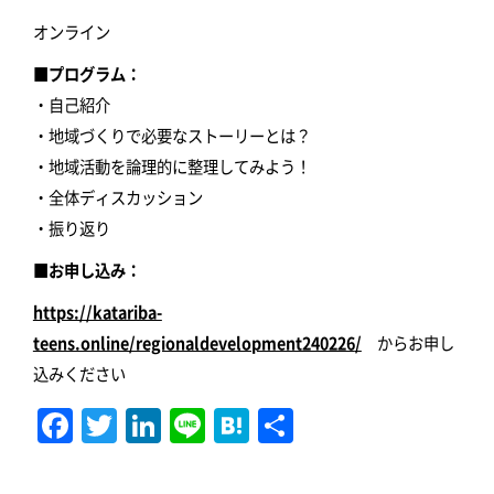
オンライン
■プログラム：
・自己紹介
・地域づくりで必要なストーリーとは？
・地域活動を論理的に整理してみよう！
・全体ディスカッション
・振り返り
■お申し込み：
https://katariba-
teens.online/regionaldevelopment240226
/
からお申し
込みください
F
T
Li
Li
H
共
a
w
n
n
at
有