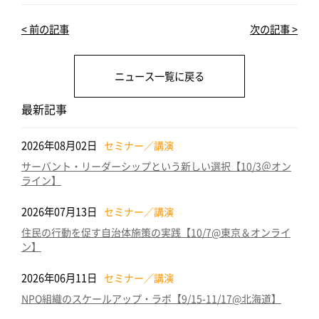
c
it
k
e
e
e
te
e
n
< 前の記事
次の記事 >
b
r
dI
a
o
n
ニュース一覧に戻る
o
k
最新記事
2026年08月02日
セミナー／講演
サーバント・リーダーシップという新しい選択【10/3＠オン
ライン】
2026年07月13日
セミナー／講演
住民の行動を促す自治体施策の実践【10/7@東京＆オンライ
ン】
2026年06月11日
セミナー／講演
NPO組織のスケールアップ・ラボ【9/15-11/17@北海道】