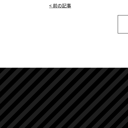
e
te
e
n
< 前の記事
b
r
dI
a
o
n
o
k