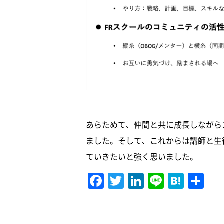
あらためて、仲間と共に成長しながら
ました。そして、これからは講師と生
ていきたいと強く思いました。
F
T
Li
Li
H
共
a
w
n
n
at
有
c
it
k
e
e