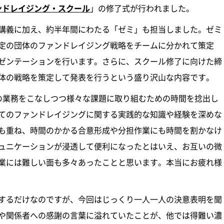
ンドレイジング・スクール
」の修了式が行われました。
講義に加え、約半年間にわたる「ゼミ」も担当しました。ゼミ
定の団体のファンドレイジング戦略をチームに分かれて策定
ゼンテーションを行います。さらに、スクール修了に向けた締
体の戦略を策定して発表を行うという盛り沢山な内容です。
の業務をこなしつつ様々な課題に取り組むための時間を捻出し
てのファンドレイジングに関する実践的な知識や経験を深めな
も重ね、時間のかかる合意形成や分担作業にも時間を割かなけ
ュニケーションが浸透して便利になったとはいえ、お互いの微
業には難しい面も多々あったことと思います。本当にお疲れ様
するだけなのですが、今回はじっくり一人一人の決意表明を聞
や関係者への感謝の言葉に溢れていたことが、他では得難い濃