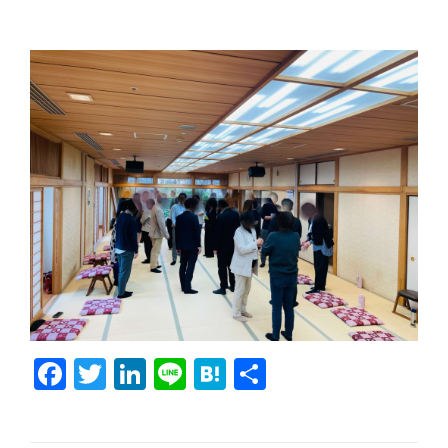
F
T
Li
Li
H
共
a
w
n
n
at
有
c
it
k
e
e