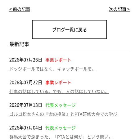
e
te
e
n
< 前の記事
次の記事 >
b
r
dI
a
o
n
ブログ一覧に戻る
o
k
最新記事
2026年07月26日
事業レポート
ドッジボールではなく、キャッチボールを。
2026年07月22日
事業レポート
仕事の話はしている。でも、人の話はしていない。
2026年07月13日
代表メッセージ
ゴルゴ松本さんの『命の授業』とPTA研修大会での学び
2026年07月04日
代表メッセージ
群馬大会で深まった、「PTAとは何か」という問い。