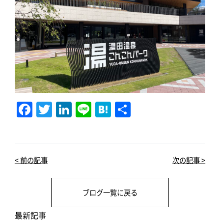
F
T
Li
Li
H
共
a
w
n
n
at
有
c
it
k
e
e
e
te
e
n
< 前の記事
次の記事 >
b
r
dI
a
o
n
ブログ一覧に戻る
o
k
最新記事