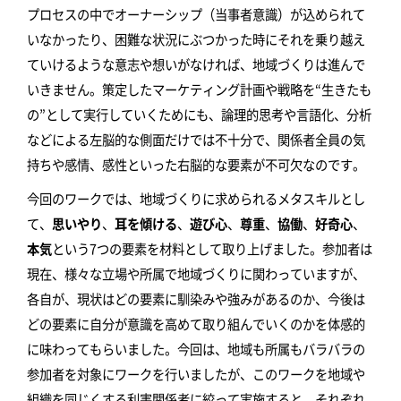
プロセスの中でオーナーシップ（当事者意識）が込められて
いなかったり、困難な状況にぶつかった時にそれを乗り越え
ていけるような意志や想いがなければ、地域づくりは進んで
いきません。策定したマーケティング計画や戦略を“生きたも
の”として実行していくためにも、論理的思考や言語化、分析
などによる左脳的な側面だけでは不十分で、関係者全員の気
持ちや感情、感性といった右脳的な要素が不可欠なのです。
今回のワークでは、地域づくりに求められるメタスキルとし
て、
思いやり
、
耳を傾ける
、
遊び心
、
尊重
、
協働
、
好奇心
、
本気
という7つの要素を材料として取り上げました。参加者は
現在、様々な立場や所属で地域づくりに関わっていますが、
各自が、現状はどの要素に馴染みや強みがあるのか、今後は
どの要素に自分が意識を高めて取り組んでいくのかを体感的
に味わってもらいました。今回は、地域も所属もバラバラの
参加者を対象にワークを行いましたが、このワークを地域や
組織を同じくする利害関係者に絞って実施すると、それぞれ