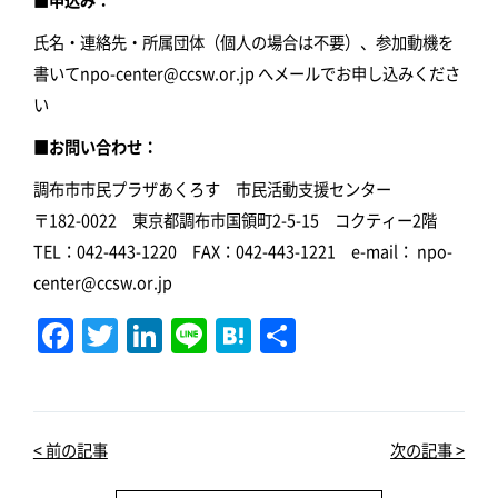
氏名・連絡先・所属団体（個人の場合は不要）、参加動機を
書いてnpo-center@ccsw.or.jp へメールでお申し込みくださ
い
■お問い合わせ：
調布市市民プラザあくろす 市民活動支援センター
〒182-0022 東京都調布市国領町2-5-15 コクティー2階
TEL：042-443-1220 FAX：042-443-1221 e-mail： npo-
center@ccsw.or.jp
F
T
Li
Li
H
共
a
w
n
n
at
有
c
it
k
e
e
e
te
e
n
< 前の記事
次の記事 >
b
r
dI
a