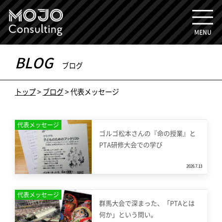
MENU
BLOG
ブログ
トップ
>
ブログ
> 代表メッセージ
代表メッセージ
ゴルゴ松本さんの『命の授業』と
PTA研修大会での学び
2026.7.13
代表メッセージ
群馬大会で深まった、「PTAとは
何か」という問い。